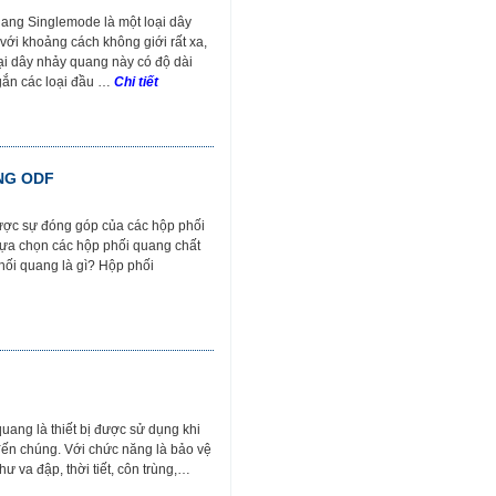
uang Singlemode là một loại dây
với khoảng cách không giới rất xa,
oại dây nhảy quang này có độ dài
gắn các loại đầu …
Chi tiết
ANG ODF
được sự đóng góp của các hộp phối
 lựa chọn các hộp phối quang chất
hối quang là gì? Hộp phối
ang là thiết bị được sử dụng khi
đến chúng. Với chức năng là bảo vệ
ư va đập, thời tiết, côn trùng,…