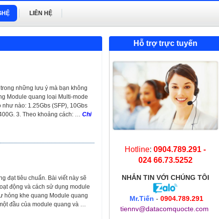
GHỆ
LIÊN HỆ
Hỗ trợ trực tuyến
 trong những lưu ý mà bạn không
ng Module quang loại Multi-mode
ộ như nào: 1.25Gbs (SFP), 10Gbs
400G. 3. Theo khoảng cách: …
Chi
Hotline
:
0904.789.291 -
024 66.73.5252
NHẮN TIN
VỚI CHÚNG TÔI
 đạt tiêu chuẩn. Bài viết này sẽ
oạt động và cách sử dụng module
hư hỏng khe quang Module quang
Mr.Tiến
-
0904.789.291
 một đầu của module quang và …
tiennv@datacomquocte.com