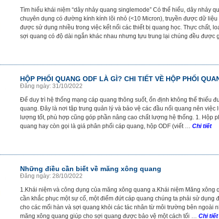
Tìm hiểu khái niệm “dây nhảy quang singlemode” Có thể hiểu, dây nhảy q
chuyên dụng có đường kính kính lõi nhỏ (<10 Micron), truyền được dữ liệu 
được sử dụng nhiều trong việc kết nối các thiết bị quang học. Thực chất, l
sợi quang có độ dài ngắn khác nhau nhưng tựu trung lại chúng đều được 
HỘP PHỐI QUANG ODF LÀ GÌ? CHI TIẾT VỀ HỘP PHỐI QU
Đăng ngày: 31/10/2022
Để duy trì hệ thống mạng cáp quang thông suốt, ổn định không thể thiếu 
quang. Đây là nơi tập trung quản lý và bảo vệ các đầu nối quang nên việc
lượng tốt, phù hợp cũng góp phần nâng cao chất lượng hệ thống. 1. Hộp p
quang hay còn gọi là giá phân phối cáp quang, hộp ODF (viết …
Chi tiết
Những điều cần biết về măng xông quang
Đăng ngày: 28/10/2022
1.Khái niệm và công dụng của măng xông quang a.Khái niệm Măng xông qu
cần khắc phục một sự cố, một điểm đứt cáp quang chúng ta phải sử dụng 
cho các mối hàn và sợi quang khỏi các tác nhân từ môi trường bên ngoài nh
măng xông quang giúp cho sợi quang được bảo vệ một cách tối …
Chi tiết