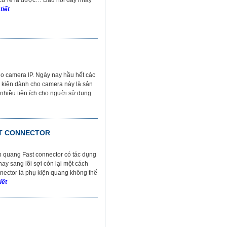
 cứ rẻ là được… Đầu nối dây nhảy
tiết
ho camera IP. Ngày nay hầu hết các
 kiện dành cho camera này là sản
 nhiều tiện ích cho người sử dụng
ST CONNECTOR
 quang Fast connector có tác dụng
nay sang lõi sợi còn lại một cách
onnector là phụ kiện quang không thể
iết