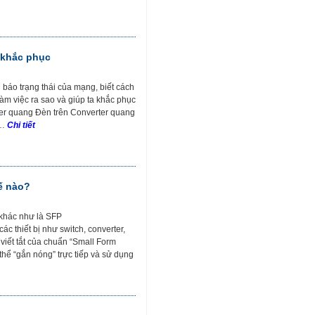
h khắc phục
báo trạng thái của mạng, biết cách
àm việc ra sao và giúp ta khắc phục
ter quang Đèn trên Converter quang
 …
Chi tiết
ế nào?
 khác như là SFP
 thiết bị như switch, converter,
viết tắt của chuẩn “Small Form
 thể “gắn nóng” trực tiếp và sử dụng