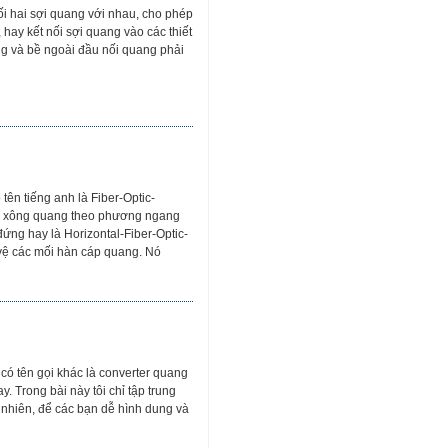
i hai sợi quang với nhau, cho phép
 hay kết nối sợi quang vào các thiết
àng và bề ngoài đầu nối quang phải
ên tiếng anh là Fiber-Optic-
ng xông quang theo phương ngang
ứng hay là Horizontal-Fiber-Optic-
vệ các mối hàn cáp quang. Nó
có tên gọi khác là converter quang
. Trong bài này tôi chỉ tập trung
y nhiên, để các bạn dễ hình dung và