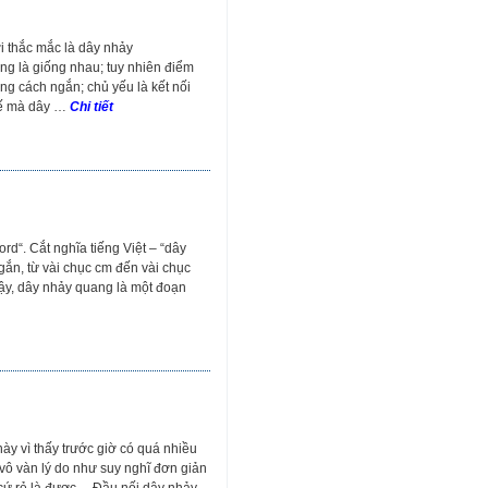
 thắc mắc là dây nhảy
ng là giống nhau; tuy nhiên điểm
g cách ngắn; chủ yếu là kết nối
thế mà dây …
Chi tiết
rd“. Cắt nghĩa tiếng Việt – “dây
gắn, từ vài chục cm đến vài chục
Vậy, dây nhảy quang là một đoạn
 vì thấy trước giờ có quá nhiều
ô vàn lý do như suy nghĩ đơn giản