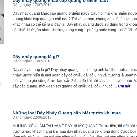
Dây nhảy quang khác cáp quang ở điểm nào?
Đăng ngày: 17/07/2018
Dây nhảy quang khác cáp quang ở điểm nào? Câu hỏi mà khá nhiều người
quang khác cáp quang ở chỗ nào? Thì về cơ bản, chúng đều có lõi sợi qua
khác nhau có thể kể ra ở đây là: Dây nhảy quang được sử dụng trong khoản
các thiết bị ở gần nhau, thường trong cùng 1 phòng hoặc cùng 1 nhà. Vì 
Dây nhảy quang là gì?
Đăng ngày: 17/07/2018
Dây nhảy quang là gì? Dây nhảy quang – tên tiếng anh là “fiber optic pathco
nhảy” được hiểu là một đoạn dây có chiều dài cố định và thường là đoạn n
mét và bao giờ cũng được làm sẵn 2 đầu để kết nối các thiết bị với nhau. 
dây cáp quang, một đoạn sợi quang có chiều dài cố định, có …
Chi tiết
Những loại Dây Nhảy Quang cần biết trước khi mua
Đăng ngày: 22/06/2018
NHỮNG HIỂU LẦM TAI HẠI VỀ DÂY NHẢY QUANG Trước tiên, tôi viết bài này
trường hợp khách hàng khi mua dây nhảy quang về không dùng được bởi v