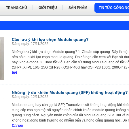
TRANG CHỦ
GIỚI THIỆU
SẢN PHẨM
TIN TỨC CÔNG N
Các lưu ý khi lựa chọn Module quang?
Đăng ngày: 17/11/2022
Những lưu ý khi lựa chọn Module quang? 1. Chuẩn cáp quang: Đây là một
nên bỏ qua khi lựa chọn module quang. Do đó bạn cần xem xét Bạn sử dụ
hay Single-mode. 2. Theo tốc độ: Bạn cần sử dụng Module quang có tốc đ
(SFP+, XFP), 16G, 25G (SFP28), QSFP 40G hay QSFP28 100G, 200G hay 
tiết
Những lý do khiến Module quang (SFP) không hoạt động?
Đăng ngày: 12/11/2022
Module quang hay còn gọi là SFP, Tranceivers sẽ không hoạt động khi không
cung cấp cho bạn một số nguyên nhân chính khiến module quang không h
quang đúng cách. Nguyên nhân chính của lỗi Module quang SFP Bụi và 
không hoạt động bình thường do nhiễm bẩn và hỏng cổng quang học. Do
Chi tiết