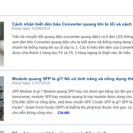
Cách nhận biết đèn báo Converter quang khi bị lỗi và các
Đăng ngày: 02/08/2019
Trên bộ chuyển đổi quang điện (converter quang điện) có 6 đèn LED thông 
xem đèn trên Converter quang điện cho ta biết được hệ thống mạng đang l
nhanh hệ thống mạng khi sự cố xảy ra. 1. Các kí hiệu trên đèn của Conver
được chia thành 2 hàng dọc FX và TX, 3 hàng ngang là (Ngõ vào, tín hiệu
Module quang SFP là gì? Nó có tính năng và công dụng th
Đăng ngày: 17/07/2018
SFP Module là gì ? Module quang SFP hay còn được gọi bằng các tên gọi
transceiver, module SFP hay module quang là loại module được dùng cho các
DSLAM, SDH có cổng (khe, slot) theo chuẩn SFP. Chuẩn SFP là gì? SFP là 
Factor” .Small Form Factor (SFP) là thiết bị thu phát kích thước nhỏ gọn, có
cho viễn thông cũng như …
Chi tiết