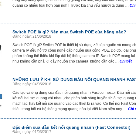
rằng dây nhảy quang cái nào cũng giống cái nào, dây loại nào cũng được
quang có nhiều loại hơn bạn nghĩ! Trước kia chủ yếu người ta dùng …
Chi 
Switch POE là gì? Nên mua Switch POE của hãng nào?
Đăng ngày: 21/06/2018
Switch POE là gì? Switch POE là thiết bị sử dụng để cấp nguồn và mạng c
camera IP đều hỗ trợ công nghệ cấp nguồn qua cổng POE. Do đó, loại phụ
phẩm không thể thiếu khi lắp đặt hệ thống camera IP. Switch POE mang lại
như không cần phải đi dây nguồn cho camera, không cần các …
Chi tiết
NHỮNG LƯU Ý KHI SỬ DỤNG ĐẦU NỐI QUANG NHANH FA
Đăng ngày: 04/05/2018
Cấu tạo và ứng dụng của đầu nối quang nhanh Fast connector Đầu nối cáp
kết nối hai sợi quang với nhau, cho phép ánh sáng truyền từ lõi sợi quang 
mạch lạc, hay kết nối sợi quang vào các thiết bị ra vào. Có thể nói Fast C
thiếu trong bất cứ hệ thống mạng quang nào tại Việt Nam hiện nay. …
Chi t
Đặc điểm của đầu kết nối quang nhanh (Fast Connector)
Đăng ngày: 01/03/2017