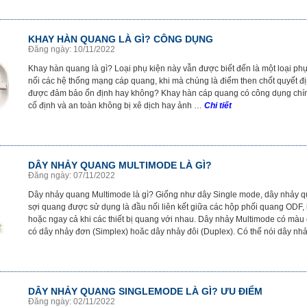
KHAY HÀN QUANG LÀ GÌ? CÔNG DỤNG
Đăng ngày: 10/11/2022
Khay hàn quang là gì? Loại phụ kiện này vẫn được biết đến là một loại phụ 
nối các hệ thống mạng cáp quang, khi mà chúng là điểm then chốt quyết địn
được đảm bảo ổn định hay không? Khay hàn cáp quang có công dụng chín
cố định và an toàn không bị xê dịch hay ảnh …
Chi tiết
DÂY NHẢY QUANG MULTIMODE LÀ GÌ?
Đăng ngày: 07/11/2022
Dây nhảy quang Multimode là gì? Giống như dây Single mode, dây nhảy q
sợi quang được sử dụng là đầu nối liên kết giữa các hộp phối quang ODF, 
hoặc ngay cả khi các thiết bị quang với nhau. Dây nhảy Multimode có màu
có dây nhảy đơn (Simplex) hoăc dây nhảy đôi (Duplex). Có thể nói dây n
DÂY NHẢY QUANG SINGLEMODE LÀ GÌ? ƯU ĐIỂM
Đăng ngày: 02/11/2022