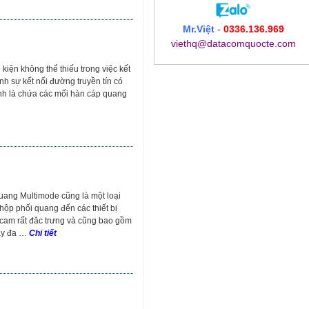
Mr.Việt
-
0336.136.969
viethq@datacomquocte.com
kiện không thể thiếu trong việc kết
h sự kết nối đường truyền tín có
h là chứa các mối hàn cáp quang
uang Multimode cũng là một loại
hộp phối quang đến các thiết bị
 cam rất đăc trưng và cũng bao gồm
hảy đa …
Chi tiết