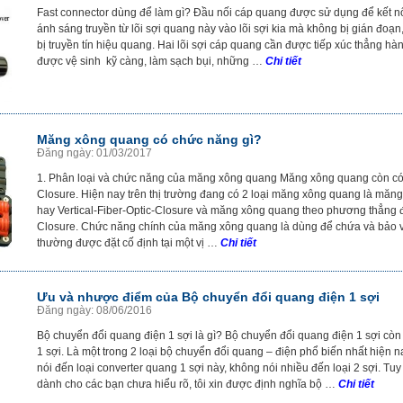
Fast connector dùng để làm gì? Đầu nối cáp quang được sử dụng để kết nố
ánh sáng truyền từ lõi sợi quang này vào lõi sợi kia mà không bị gián đoạn,
bị truyền tín hiệu quang. Hai lõi sợi cáp quang cần được tiếp xúc thẳng h
được vệ sinh kỹ càng, làm sạch bụi, những …
Chi tiết
Măng xông quang có chức năng gì?
Đăng ngày: 01/03/2017
1. Phân loại và chức năng của măng xông quang Măng xông quang còn có t
Closure. Hiện nay trên thị trường đang có 2 loại măng xông quang là mă
hay Vertical-Fiber-Optic-Closure và măng xông quang theo phương thẳng đ
Closure. Chức năng chính của măng xông quang là dùng để chứa và bảo 
thường được đặt cố định tại một vị …
Chi tiết
Ưu và nhược điểm của Bộ chuyển đổi quang điện 1 sợi
Đăng ngày: 08/06/2016
Bộ chuyển đổi quang điện 1 sợi là gì? Bộ chuyển đổi quang điện 1 sợi còn 
1 sợi. Là một trong 2 loại bộ chuyển đổi quang – điện phổ biến nhất hiện nay
nói đến loại converter quang 1 sợi này, không nói nhiều đến loại 2 sợi. Tu
dành cho các bạn chưa hiểu rõ, tôi xin được định nghĩa bộ …
Chi tiết