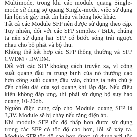
Multimode, trong khi các module quang Single-
mode sử dụng sợ quang Single-mode, việc sử dụng
lẫn lộn sẽ gây mất tín hiệu và hỏng hóc khác.
Tất cả các Module SFP nên được sử dụng theo cặp.
Tuy nhiên, đối với các SFP simplex / BiDi, chúng
ta nên sử dụng hai SFP có bước sóng trái ngược
nhau cho bộ phát và bộ thu.
Không thể kết hợp các SFP thông thường và SFP
CWDM / DWDM.
Đối với các SFP khoảng cách truyền xa, vì công
suất quang đầu ra trung bình của nó thường cao
hơn công suất quang đầu vào, chúng ta nên chú ý
đến chiều dài của sợi quang khi lắp đặt. Nếu điều
kiện không đáp ứng, thì phải sử dụng bộ suy hao
quang 10-20db.
Nguồn điện cung cấp cho Module quang SFP là
3,3V. Module sẽ bị cháy nếu tăng điện áp.
Khi module SFP tốc độ thấp hơn được sử dụng
trong các SFP có tốc độ cao hơn, lỗi sẽ xảy ra.
Module SFP tốc độ cao hơn được sử dụng với tốc