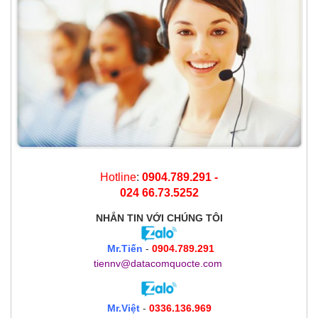
Hotline
:
0904.789.291 -
024 66.73.5252
NHẮN TIN
VỚI CHÚNG TÔI
Mr.Tiến
-
0904.789.291
tiennv@datacomquocte.com
Mr.Việt
-
0336.136.969