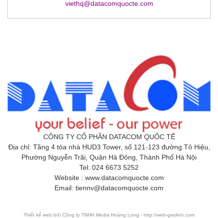
viethq@datacomquocte.com
CÔNG TY CỔ PHẦN DATACOM QUỐC TẾ
Địa chỉ: Tầng 4 tòa nhà HUD3 Tower, số 121-123 đường Tô Hiệu,
Phường Nguyễn Trãi, Quận Hà Đông, Thành Phố Hà Nội
Tel: 024 6673 5252
Website : www.datacomquocte.com
Email: tiennv@datacomquocte.com
Thiết kế web
bởi Công ty TNHH Media Hoàng Long - http://web-giadinh.com