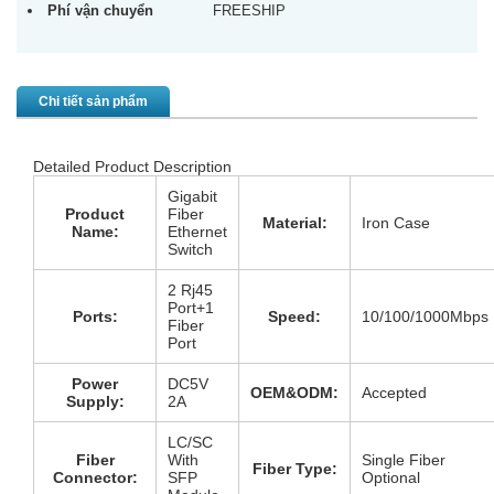
Phí vận chuyển
FREESHIP
Chi tiết sản phẩm
Detailed Product Description
Gigabit
Product
Fiber
Material:
Iron Case
Name:
Ethernet
Switch
2 Rj45
Port+1
Ports:
Speed:
10/100/1000Mbps
Fiber
Port
Power
DC5V
OEM&ODM:
Accepted
Supply:
2A
LC/SC
Fiber
With
Single Fiber
Fiber Type:
Connector:
SFP
Optional