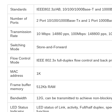
Standards
IEEE802.3z/AB, 10/100/1000Base-T and 1000
Number of
2 Port 10/100/1000Base-Tx and 1 Port 1000Ba
Ports
Transmission
10 Mbps: 14880 pps, 100Mbps: 148800 pps, 
Rate
Switching
Store-and-Forward
Mode
Flow Control
IEEE 802.3x full-duplex flow control and back pr
Mode
MAC
1K
address
Frame buffer
512Kb RAM
memory
Bandwidth
12G, can be transmitted to achieve non-blocki
LED Status
LED status of Link, activity, Full/half duplex, s
Indicator
function