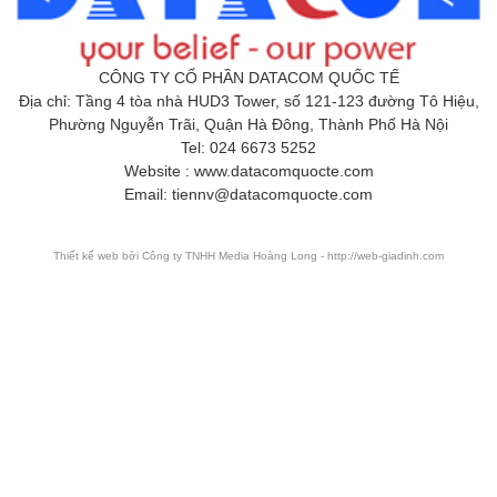
CÔNG TY CỔ PHẦN DATACOM QUỐC TẾ
Địa chỉ: Tầng 4 tòa nhà HUD3 Tower, số 121-123 đường Tô Hiệu,
Phường Nguyễn Trãi, Quận Hà Đông, Thành Phố Hà Nội
Tel: 024 6673 5252
Website : www.datacomquocte.com
Email: tiennv@datacomquocte.com
Thiết kế web
bởi Công ty TNHH Media Hoàng Long - http://web-giadinh.com