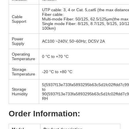
UTP cable: 3, 4 or Cat. 5,cat6 (the max distan
Fiber cable:
Cable
Multi-mode Fiber: 50/125, 62.5/125μm(the max
Support
Single mode Fiber: 8/125, 8.7/125, 9/125, 10/1
100km)
Power
AC100 ~240V, 50~60Hz; DC5V 2A
Supply
Operating
0 °C to +70 °C
Temperature
Storage
-20 °C to +80 °C
Temperature
5{5937f13e733fa5893295b63c5d1fc02ffdd7c9
Storage
to
Humidity
90{5937f13e733fa5893295b63c5d1fc02ffdd7c
RH
Order Information: