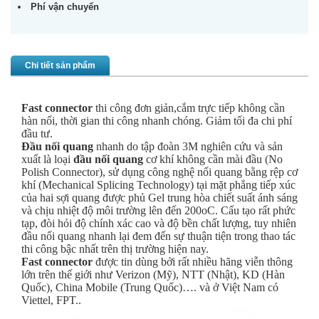
Phí vận chuyển
Chi tiết sản phẩm
Fast connector
thi công đơn giản,cắm trực tiếp không cần
hàn nối, thời gian thi công nhanh chóng. Giảm tối đa chi phí
đầu tư.
Đầu nối quang
nhanh do tập đoàn 3M nghiên cứu và sản
xuất là loại
đầu nối quang
cơ khí không cần mài đầu (No
Polish Connector), sử dụng công nghệ nối quang bằng rệp cơ
khí (Mechanical Splicing Technology) tại mặt phẳng tiếp xúc
của hai sợi quang được phủ Gel trung hòa chiết suất ánh sáng
và chịu nhiệt độ môi trường lên đến 200oC. Cấu tạo rất phức
tạp, đòi hỏi độ chính xác cao và độ bền chất lượng, tuy nhiên
đầu nối quang nhanh lại đem đến sự thuận tiện trong thao tác
thi công bậc nhất trên thị trường hiện nay.
Fast connector
được tin dùng bởi rất nhiều hãng viễn thông
lớn trên thế giới như Verizon (Mỹ), NTT (Nhật), KD (Hàn
Quốc), China Mobile (Trung Quốc)…. và ở Việt Nam có
Viettel, FPT..