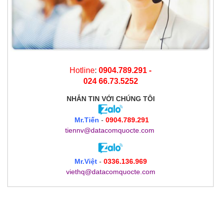
Hotline
:
0904.789.291 -
024 66.73.5252
NHẮN TIN
VỚI CHÚNG TÔI
Mr.Tiến
-
0904.789.291
tiennv@datacomquocte.com
Mr.Việt
-
0336.136.969
viethq@datacomquocte.com