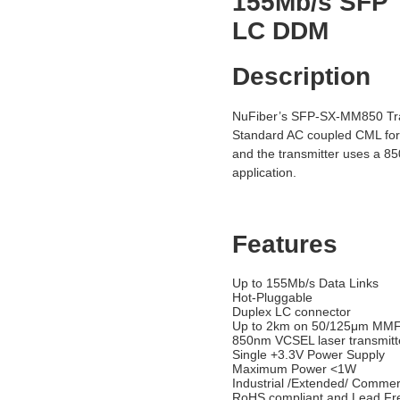
155Mb/s SFP 
LC DDM
Description
NuFiber’s SFP-SX-MM850 Trans
Standard AC coupled CML for 
and the transmitter uses a 
application.
Features
Up to 155Mb/s Data Links
Hot-Pluggable
Duplex LC connector
Up to 2km on 50/125μm MM
850nm VCSEL laser transmitt
Single +3.3V Power Supply
Maximum Power <1W
Industrial /Extended/ Commer
RoHS compliant and Lead Fr