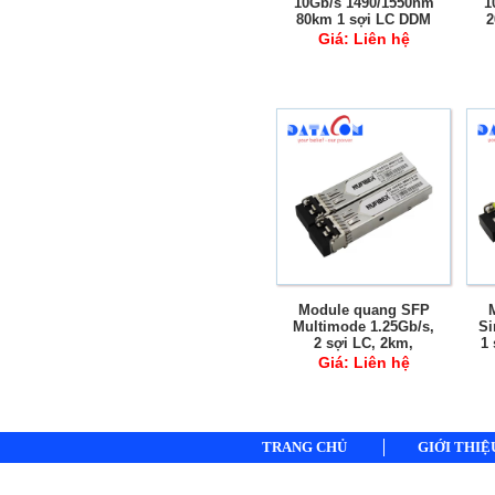
10Gb/s 1490/1550nm
1
80km 1 sợi LC DDM
2
Giá:
Liên hệ
Module quang SFP
Multimode 1.25Gb/s,
Si
2 sợi LC, 2km,
1
1310nm DDM
Giá:
Liên hệ
TRANG CHỦ
GIỚI THIỆ