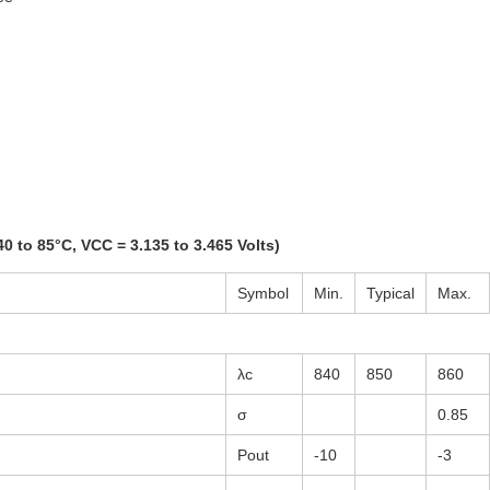
0 to 85°C, VCC = 3.135 to 3.465 Volts)
Symbol
Min.
Typical
Max.
λc
840
850
860
σ
0.85
Pout
-10
-3