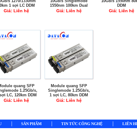
0Gb/s 1270/1330nm
10Gb/s Singlemode
10Gb/s 1550nm 8
0km 1 sợi LC DDM
1550nm 100km Dual
DDM
Fiber LC DDM
Giá:
Liên hệ
Giá:
Liên hệ
Giá:
Liên hệ
Module quang SFP
Module quang SFP
nglemode 1.25Gb/s,
Singlemode 1.25Gb/s,
 sợi LC, 120km DDM
1 sợi LC, 80km DDM
Giá:
Liên hệ
Giá:
Liên hệ
U
SẢN PHẨM
TIN TỨC CÔNG NGHỆ
LIÊN H