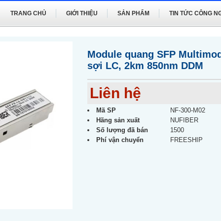
TRANG CHỦ
GIỚI THIỆU
SẢN PHẨM
TIN TỨC CÔNG N
Module quang SFP Multimod
sợi LC, 2km 850nm DDM
Liên hệ
Mã SP
NF-300-M02
Hãng sản xuất
NUFIBER
Số lượng đã bán
1500
Phí vận chuyển
FREESHIP