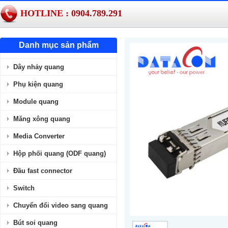
HOTLINE :
0904.789.291
Danh mục sản phẩm
Dây nhảy quang
Phụ kiện quang
Module quang
Măng xông quang
Media Converter
Hộp phối quang (ODF quang)
Đầu fast connector
Switch
Chuyển đổi video sang quang
Bút soi quang