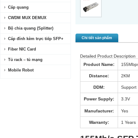
Cáp quang
CWDM MUX DEMUX
Bộ chia quang (Splitter)
Chi tiết sản phẩm
Cáp đính kèm trực tiếp SFP+
Fiber NIC Card
Detailed Product Description
Tủ rack – tủ mạng
Product Name:
155Mbps
Mobile Robot
Distance:
2KM
DDM:
Support
Power Supply:
3.3V
Manufacturer:
Yes
Warranty:
1 Years