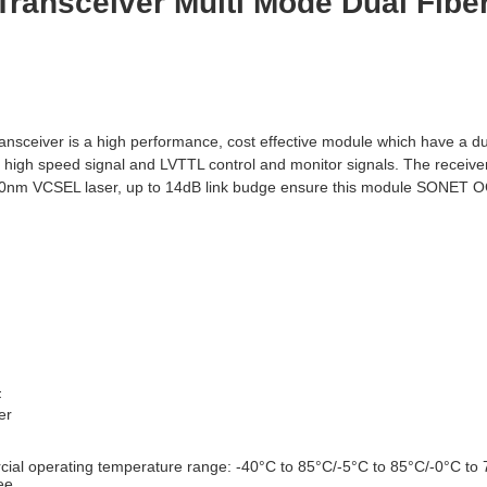
Transceiver Multi Mode Dual Fib
ceiver is a high performance, cost effective module which have a dup
high speed signal and LVTTL control and monitor signals. The receiver
850nm VCSEL laser, up to 14dB link budge ensure this module SONE
F
er
cial operating temperature range: -40°C to 85°C/-5°C to 85°C/-0°C to 
ee