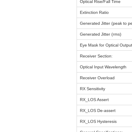
Optical Rise/Fall Time
Extinction Ratio
Generated Jitter (peak to p
Generated Jitter (rms)
Eye Mask for Optical Outpu
Receiver Section:
Optical Input Wavelength
Receiver Overload
RX Sensitivity
RX_LOS Assert
RX_LOS De-assert
RX_LOS Hysteresis