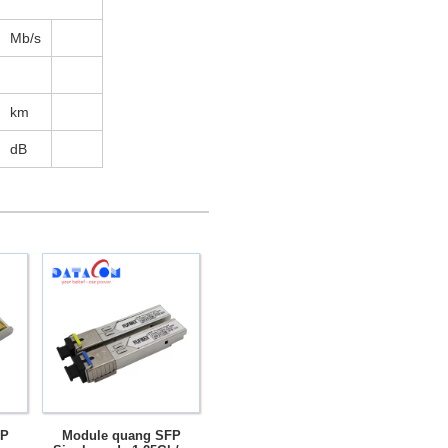
Mb/s
km
dB
FP
Module quang SFP