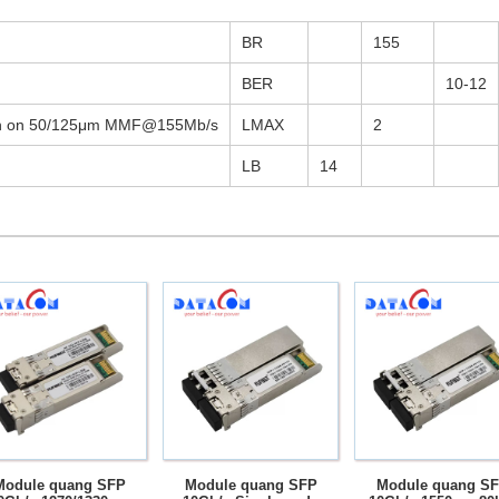
BR
155
BER
10-12
gth on 50/125μm MMF@155Mb/s
LMAX
2
LB
14
Module quang SFP
Module quang SFP
Module quang S