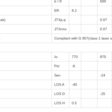
tr / tf
500
ER
8.2
eak)
JTXp-p
0.07
JTXrms
0.07
t
Compliant with G.957(class 1 laser s
λc
770
870
Pol
-8
Sen
-24
LOS A
-40
LOS D
-25
LOS H
0.5