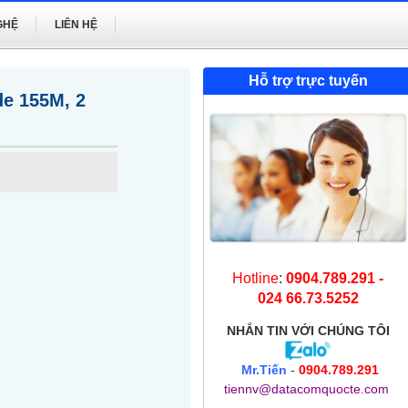
GHỆ
LIÊN HỆ
Hỗ trợ trực tuyến
e 155M, 2
Hotline
:
0904.789.291 -
024 66.73.5252
NHẮN TIN
VỚI CHÚNG TÔI
Mr.Tiến
-
0904.789.291
tiennv@datacomquocte.com