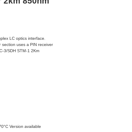
er 2km 850nm
lex LC optics interface.
 section uses a PIN receiver
T OC-3/SDH STM-1 2Km
70°C Version available