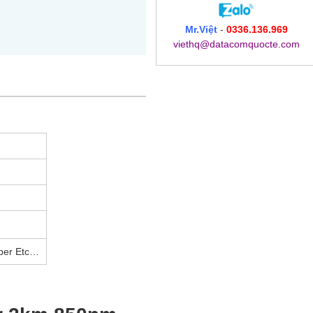
Mr.Việt
-
0336.136.969
viethq@datacomquocte.com
per Etc…