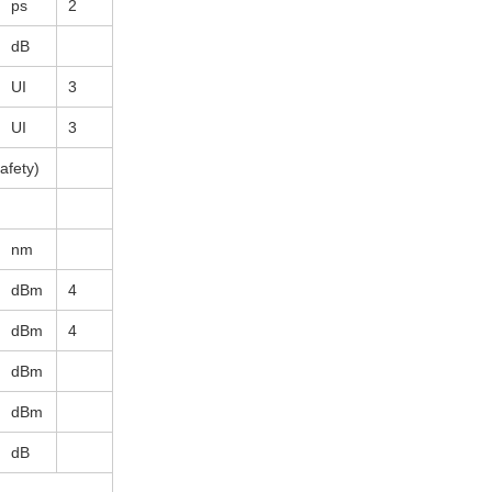
ps
2
dB
UI
3
UI
3
afety)
nm
dBm
4
dBm
4
dBm
dBm
dB