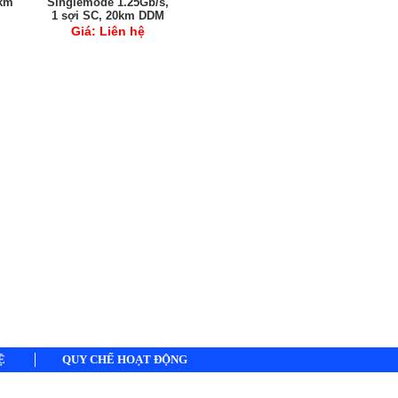
0km
Singlemode 1.25Gb/s,
1 sợi SC, 20km DDM
Giá:
Liên hệ
Ệ
QUY CHẾ HOẠT ĐỘNG