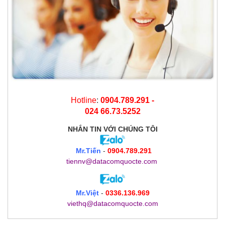
Hotline
:
0904.789.291 -
024 66.73.5252
NHẮN TIN
VỚI CHÚNG TÔI
Mr.Tiến
-
0904.789.291
tiennv@datacomquocte.com
Mr.Việt
-
0336.136.969
viethq@datacomquocte.com