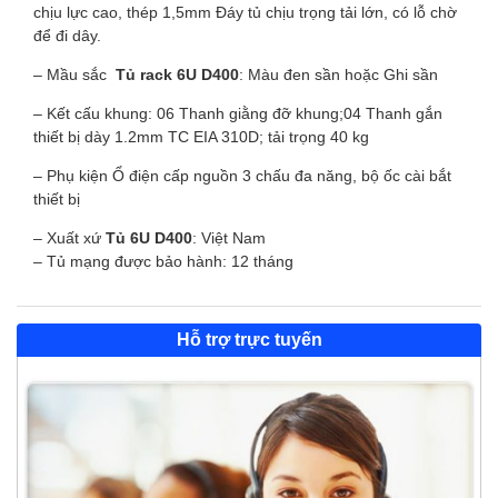
chịu lực cao, thép 1,5mm Đáy tủ chịu trọng tải lớn, có lỗ chờ
để đi dây.
– Mầu sắc
Tủ rack
6U D400
: Màu đen sần hoặc Ghi sần
– Kết cấu khung: 06 Thanh giằng đỡ khung;04 Thanh gắn
thiết bị dày 1.2mm TC EIA 310D; tải trọng 40 kg
– Phụ kiện Ổ điện cấp nguồn 3 chấu đa năng, bộ ốc cài bắt
thiết bị
– Xuất xứ
Tủ
6U D400
: Việt Nam
– Tủ mạng được bảo hành: 12 tháng
Hỗ trợ trực tuyến