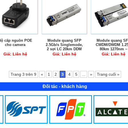
Bộ cấp nguồn POE
Module quang SFP
Module quang S
cho camera
2.5Gb/s Singlemode,
CWDM/DWDM 1.2
2 sợi LC 20km DDM
80km 1270nm ~
1610nm SM DD
Giá:
Liên hệ
Giá:
Liên hệ
Giá:
Liên hệ
Trang 3 trên 9
«
1
2
3
4
5
...
»
Trang cuối »
Đối tác - khách hàng