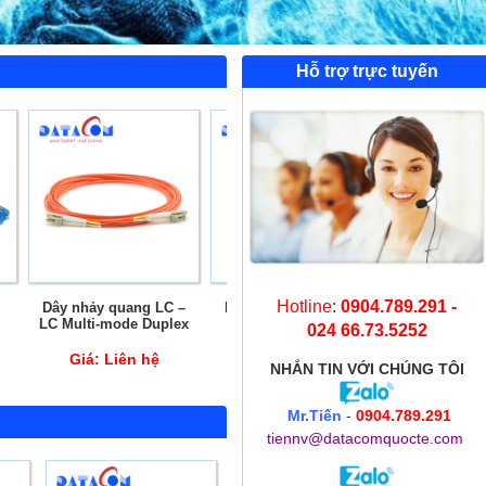
Hỗ trợ trực tuyến
Hotline
:
0904.789.291 -
–
Dây nhảy quang SC –
Dây nhảy quang LC –
Dây nhả
x
SC OM3 Multi-mode
LC OM3 Multi-mode
LC/UPC –
024 66.73.5252
Duplex
Singlemod
Giá:
Liên hệ
Giá:
Liên hệ
Giá:
Li
NHẮN TIN
VỚI CHÚNG TÔI
Mr.Tiến
-
0904.789.291
tiennv@datacomquocte.com