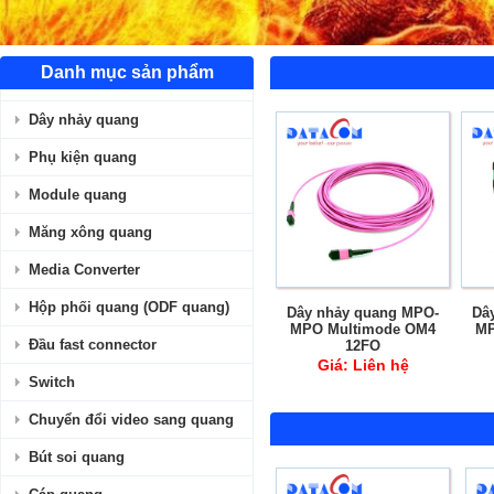
Danh mục sản phẩm
Dây nhảy quang
Phụ kiện quang
Module quang
Măng xông quang
Media Converter
Hộp phối quang (ODF quang)
Dây nhảy quang MPO-
Dâ
MPO Multimode OM3
Đầu fast connector
12FO
Giá:
Liên hệ
Switch
Chuyển đổi video sang quang
Bút soi quang