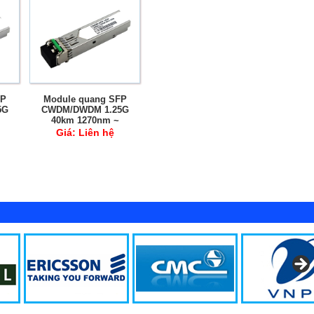
FP
Module quang SFP
5G
CWDM/DWDM 1.25G
40km 1270nm ~
M
1610nm SM DDM
Giá:
Liên hệ