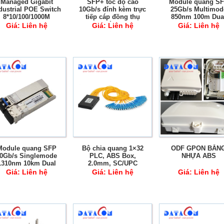
Managed Gigabit
SFP+ tốc độ cao
Module quang S
dustrial POE Switch
10Gb/s đính kèm trực
25Gb/s Multimod
8*10/100/1000M
tiếp cáp đồng thụ
850nm 100m Dua
POE+2*1000M SFP
động
Fiber LC DDM
Giá:
Liên hệ
Giá:
Liên hệ
Giá:
Liên hệ
ith DIN-Rail, IP44,
SNMP, RSTP, Ring
Network
Module quang SFP
Bộ chia quang 1×32
ODF GPON BẰN
0Gb/s Singlemode
PLC, ABS Box,
NHỰA ABS
1310nm 10km Dual
2.0mm, SC/UPC
Fiber LC DDM
Giá:
Liên hệ
Giá:
Liên hệ
Giá:
Liên hệ