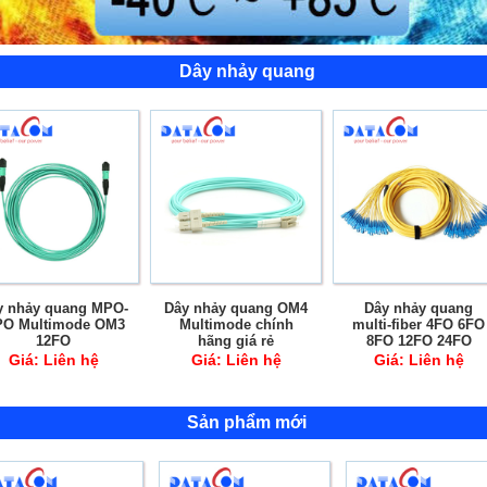
Dây nhảy quang
y nhảy quang OM4
Dây nhảy quang
Dây nhảy quang LC 
Multimode chính
multi-fiber 4FO 6FO
LC Multi-mode Duple
hãng giá rẻ
8FO 12FO 24FO
Giá:
Liên hệ
Giá:
Liên hệ
Giá:
Liên hệ
Sản phẩm mới