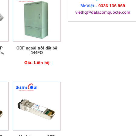
Mr.Việt
-
0336.136.969
viethq@datacomquocte.com
FP
ODF ngoài trời đặt bệ
s,
144FO
Giá:
Liên hệ