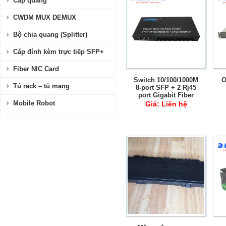
Cáp quang
CWDM MUX DEMUX
Bộ chia quang (Splitter)
Cáp đính kèm trực tiếp SFP+
Fiber NIC Card
Switch 10/100/1000M
O
Tủ rack – tủ mạng
8-port SFP + 2 Rj45
port Gigabit Fiber
Ethernet
Mobile Robot
Giá:
Liên hệ