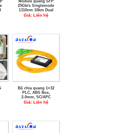
FP
Module quang SFP
e
25Gb/s Singlemode
l
1310nm 10km Dual
Fiber LC DDM
Giá:
Liên hệ
G
Bộ chia quang 1×32
PLC, ABS Box,
2.0mm, SC/APC
Giá:
Liên hệ