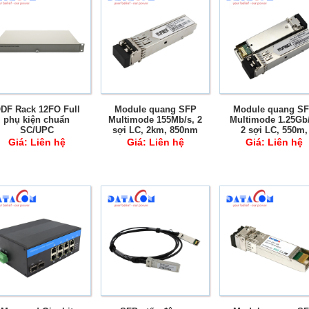
DF Rack 12FO Full
Module quang SFP
Module quang S
phụ kiện chuẩn
Multimode 155Mb/s, 2
Multimode 1.25Gb/
SC/UPC
sợi LC, 2km, 850nm
2 sợi LC, 550m,
DDM
850nm DDM
Giá:
Liên hệ
Giá:
Liên hệ
Giá:
Liên hệ