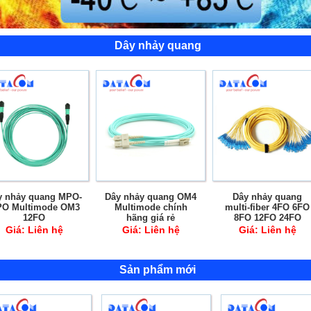
Dây nhảy quang
hảy quang MPO-
Dây nhảy quang OM4
Dây nhảy quang
Multimode OM3
Multimode chính
multi-fiber 4FO 6FO
12FO
hãng giá rẻ
8FO 12FO 24FO
iá:
Liên hệ
Giá:
Liên hệ
Giá:
Liên hệ
Sản phẩm mới