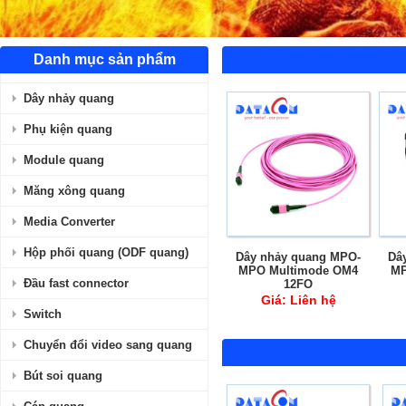
Danh mục sản phẩm
Dây nhảy quang
Phụ kiện quang
Module quang
Măng xông quang
Media Converter
Hộp phối quang (ODF quang)
Dây nhảy quang MPO-
Dây n
MPO Multimode OM4
MPO 
Đầu fast connector
12FO
Giá:
Liên hệ
G
Switch
Chuyển đổi video sang quang
Bút soi quang