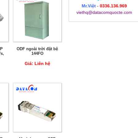
Mr.Việt
-
0336.136.969
viethq@datacomquocte.com
FP
ODF ngoài trời đặt bệ
s,
144FO
Giá:
Liên hệ