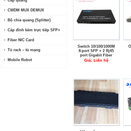
Cáp quang
CWDM MUX DEMUX
Bộ chia quang (Splitter)
Cáp đính kèm trực tiếp SFP+
Fiber NIC Card
Switch 10/100/1000M
O
Tủ rack – tủ mạng
8-port SFP + 2 Rj45
port Gigabit Fiber
Ethernet
Mobile Robot
Giá:
Liên hệ