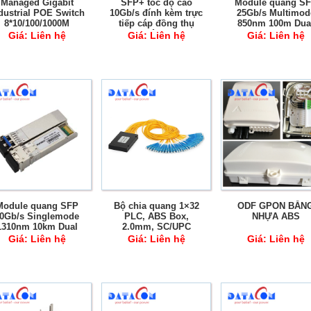
Managed Gigabit
SFP+ tốc độ cao
Module quang S
dustrial POE Switch
10Gb/s đính kèm trực
25Gb/s Multimod
8*10/100/1000M
tiếp cáp đồng thụ
850nm 100m Dua
POE+2*1000M SFP
động
Fiber LC DDM
Giá:
Liên hệ
Giá:
Liên hệ
Giá:
Liên hệ
ith DIN-Rail, IP44,
SNMP, RSTP, Ring
Network
Module quang SFP
Bộ chia quang 1×32
ODF GPON BẰN
0Gb/s Singlemode
PLC, ABS Box,
NHỰA ABS
1310nm 10km Dual
2.0mm, SC/UPC
Fiber LC DDM
Giá:
Liên hệ
Giá:
Liên hệ
Giá:
Liên hệ