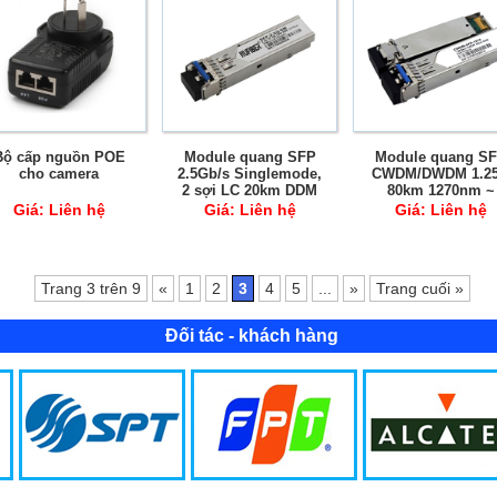
Bộ cấp nguồn POE
Module quang SFP
Module quang S
cho camera
2.5Gb/s Singlemode,
CWDM/DWDM 1.2
2 sợi LC 20km DDM
80km 1270nm ~
1610nm SM DD
Giá:
Liên hệ
Giá:
Liên hệ
Giá:
Liên hệ
Trang 3 trên 9
«
1
2
3
4
5
...
»
Trang cuối »
Đối tác - khách hàng