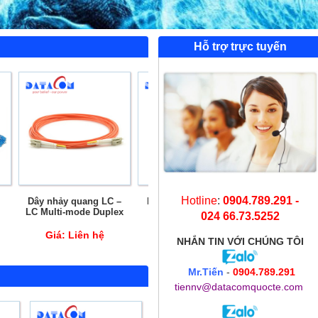
Hỗ trợ trực tuyến
Hotline
:
0904.789.291 -
Dây nhảy quang LC –
Dây nhảy quang SC –
Dây nhảy quan
LC Multi-mode Duplex
SC OM3 Multi-mode
LC OM3 Multi
024 66.73.5252
Duplex
Giá:
Liên hệ
Giá:
Liên hệ
Giá:
Liên 
NHẮN TIN
VỚI CHÚNG TÔI
Mr.Tiến
-
0904.789.291
tiennv@datacomquocte.com