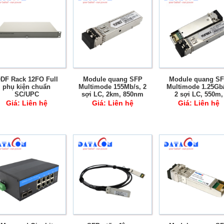
DF Rack 12FO Full
Module quang SFP
Module quang S
phụ kiện chuẩn
Multimode 155Mb/s, 2
Multimode 1.25Gb/
SC/UPC
sợi LC, 2km, 850nm
2 sợi LC, 550m,
DDM
850nm DDM
Giá:
Liên hệ
Giá:
Liên hệ
Giá:
Liên hệ