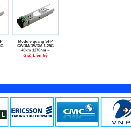
FP
Module quang SFP
5G
CWDM/DWDM 1.25G
40km 1270nm ~
M
1610nm SM DDM
Giá:
Liên hệ