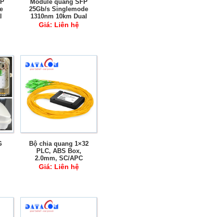
FP
Module quang SFP
e
25Gb/s Singlemode
l
1310nm 10km Dual
Fiber LC DDM
Giá:
Liên hệ
G
Bộ chia quang 1×32
PLC, ABS Box,
2.0mm, SC/APC
Giá:
Liên hệ