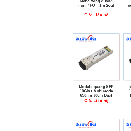
Măng xông quang
mini 4FO – 1in 2out
In
Giá:
Liên hệ
w
Module quang SFP
10Gb/s Multimode
1
850nm 300m Dual
Fiber LC DDM
Giá:
Liên hệ