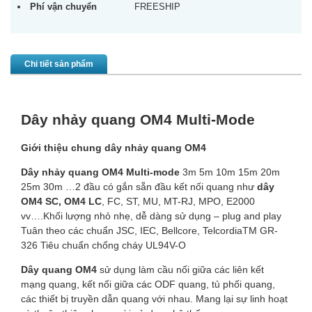
Phí vận chuyển
FREESHIP
Chi tiết sản phẩm
Dây nhảy quang OM4 Multi-Mode
Giới thiệu chung dây nhảy quang OM4
Dây nhảy quang OM4
Multi-mode
3m 5m 10m 15m 20m
25m 30m …2 đầu có gắn sẵn đầu kết nối quang như
dây
OM4 SC, OM4 LC
, FC, ST, MU, MT-RJ, MPO, E2000
vv….Khối lượng nhỏ nhẹ, dễ dàng sử dụng – plug and play
Tuân theo các chuẩn JSC, IEC, Bellcore, TelcordiaTM GR-
326 Tiêu chuẩn chống cháy UL94V-O
Dây quang OM4
sử dụng làm cầu nối giữa các liên kết
mạng quang, kết nối giữa các ODF quang, tủ phối quang,
các thiết bị truyền dẫn quang với nhau. Mang lại sự linh hoạt