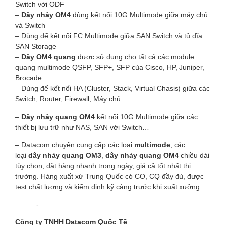
Switch với ODF
–
Dây nhảy OM4
dùng kết nối 10G Multimode giữa máy chủ
và Switch
– Dùng để kết nối FC Multimode giữa SAN Switch và tủ đĩa
SAN Storage
–
Dây OM4 quang
được sử dụng cho tất cả các module
quang multimode QSFP, SFP+, SFP của Cisco, HP, Juniper,
Brocade
– Dùng để kết nối HA (Cluster, Stack, Virtual Chasis) giữa các
Switch, Router, Firewall, Máy chủ…
–
Dây nhảy quang OM4
kết nối 10G Multimode giữa các
thiết bị lưu trữ như NAS, SAN với Switch…
– Datacom chuyên cung cấp các loại
multimode
, các
loại
dây nhảy quang OM3
,
dây nhảy quang OM4
chiều dài
tùy chọn, đặt hàng nhanh trong ngày, giá cả tốt nhất thị
trường. Hàng xuất xứ Trung Quốc có CO, CQ đầy đủ, được
test chất lượng và kiểm định kỹ càng trước khi xuất xưởng.
———-
Công ty TNHH Datacom Quốc Tế