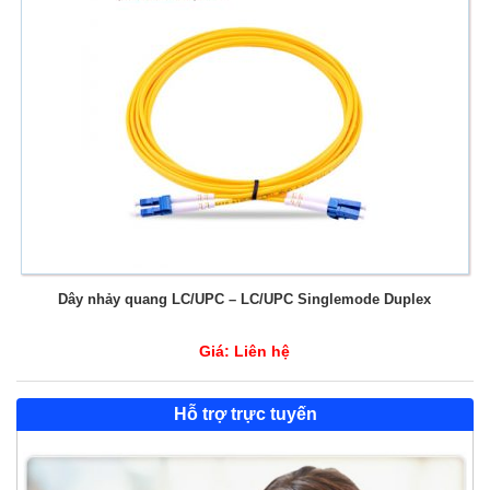
Dây nhảy quang LC/UPC – LC/UPC Singlemode Duplex
Giá:
Liên hệ
Hỗ trợ trực tuyến