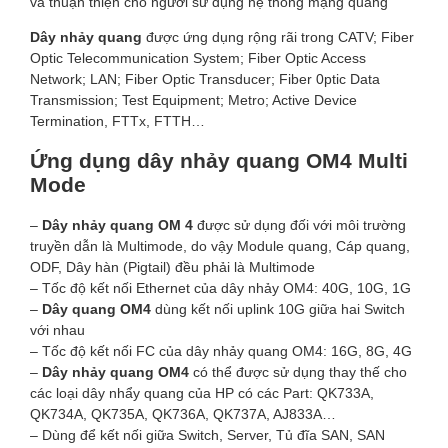
và thuận thiện cho người sử dụng hệ thống mạng quang
Dây nhảy quang
được ứng dụng rộng rãi trong CATV; Fiber
Optic Telecommunication System; Fiber Optic Access
Network; LAN; Fiber Optic Transducer; Fiber 0ptic Data
Transmission; Test Equipment; Metro; Active Device
Termination, FTTx, FTTH…
Ứng dụng dây nhảy quang OM4 Multi
Mode
–
Dây nhảy quang OM 4
được sử dụng đối với môi trường
truyền dẫn là Multimode, do vậy Module quang, Cáp quang,
ODF, Dây hàn (Pigtail) đều phải là Multimode
– Tốc độ kết nối Ethernet của dây nhảy OM4: 40G, 10G, 1G
–
Dây quang OM4
dùng kết nối uplink 10G giữa hai Switch
với nhau
– Tốc độ kết nối FC của dây nhảy quang OM4: 16G, 8G, 4G
–
Dây nhảy quang OM4
có thể được sử dụng thay thế cho
các loại dây nhẩy quang của HP có các Part: QK733A,
QK734A, QK735A, QK736A, QK737A, AJ833A…
– Dùng để kết nối giữa Switch, Server, Tủ đĩa SAN, SAN