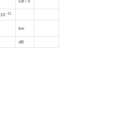
Gb / s
-12
10
km
dB