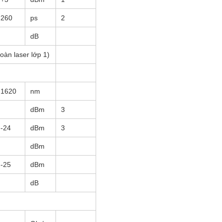
260
ps
2
dB
oàn laser lớp 1)
1620
nm
dBm
3
-24
dBm
3
dBm
-25
dBm
dB