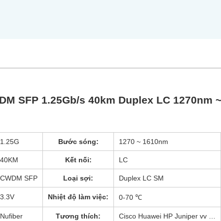
DM SFP 1.25Gb/s 40km Duplex LC 1270nm 
1.25G
Bước sóng:
1270 ~ 1610nm
40KM
Kết nối:
LC
CWDM SFP
Loại sợi:
Duplex LC SM
3.3V
Nhiệt độ làm việc:
0-70 ℃
Nufiber
Tương thích:
Cisco Huawei HP Juniper vv …