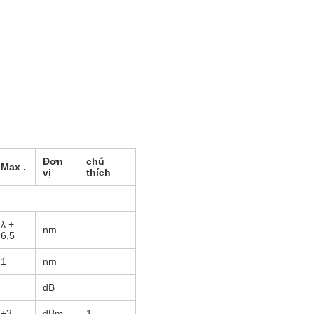
Đơn
chú
Max
.
vị
thích
λ +
nm
6,5
1
nm
dB
+3
dBm
1