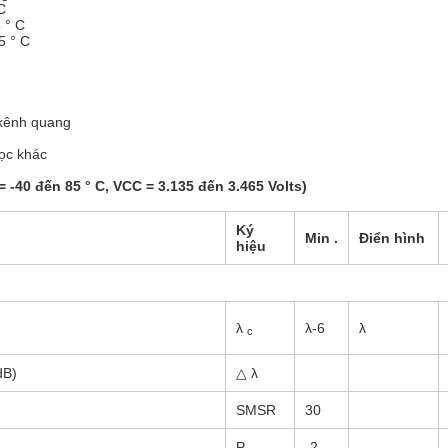
C
 ° C
5 ° C
kênh quang
ọc khác
-40 đến 85 ° C, VCC = 3.135 đến 3.465 Volts)
Ký
Min
.
Điển hình
hiệu
λ
λ-6
λ
c
dB)
△ λ
SMSR
30
P
-2