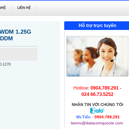
GHỆ
LIÊN HỆ
Hỗ trợ trực tuyến
DWDM 1.25G
 DDM
-1270
Hotline
:
0904.789.291 -
024 66.73.5252
NHẮN TIN
VỚI CHÚNG TÔI
Mr.Tiến
-
0904.789.291
tiennv@datacomquocte.com