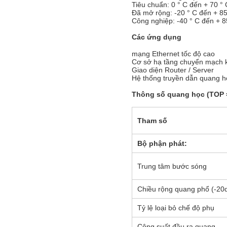
Tiêu chuẩn: 0 ° C đến + 70 ° 
Đã mở rộng: -20 ° C đến + 85
Công nghiệp: -40 ° C đến + 8
Các ứng dụng
mạng Ethernet tốc độ cao
Cơ sở hạ tầng chuyển mạch 
Giao diện Router / Server
Hệ thống truyền dẫn quang h
Thông số quang học (TOP = 
Tham số
Bộ phận phát:
Trung tâm bước sóng
Chiều rộng quang phổ (-20
Tỷ lệ loại bỏ chế độ phụ
Công suất đầu ra quang