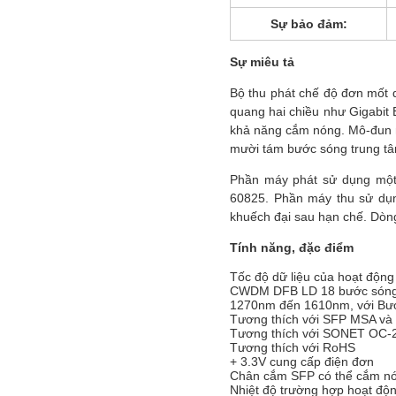
Sự bảo đảm:
Sự miêu tả
Bộ thu phát chế độ đơn mốt
quang hai chiều như Gigabit
khả năng cắm nóng. Mô-đun 
mười tám bước sóng trung t
Phần máy phát sử dụng một 
60825. Phần máy thu sử dụn
khuếch đại sau hạn chế. Dò
Tính năng, đặc điểm
Tốc độ dữ liệu của hoạt độn
CWDM DFB LD 18 bước són
1270nm đến 1610nm, với B
Tương thích với SFP MSA và
Tương thích với SONET OC-
Tương thích với RoHS
+ 3.3V cung cấp điện đơn
Chân cắm SFP có thể cắm n
Nhiệt độ trường hợp hoạt độ