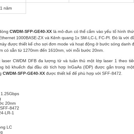
1 năm
 dòng
CWDM-SFP-GE40-XX
là mô-đun có thể cắm vào yếu tố hình thức
 Ethernet 1000BASE-ZX và Kênh quang 1x SM-LC-L FC-PI. Đó là với đ
này được thiết kế cho sợi đơn mode và hoạt động ở bước sóng danh
âm có sẵn từ 1270nm đến 1610nm, với mỗi bước 20nm.
laser CWDM DFB đa lượng tử và tuân thủ một lớp laser 1 theo tiê
g bộ khuếch đại đầu dò tích hợp InGaAs (IDP) được gắn trong một
ng
CWDM-SFP-GE40-XX
được thiết kế để phù hợp với SFF-8472.
g 1.25Gbps
g
ước 20nm
 SFF-8472
24-LR-1
óng LC
ng