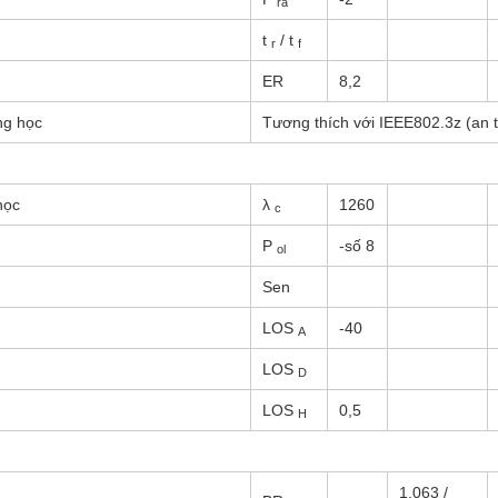
ra
t
/ t
r
f
ER
8,2
ng học
Tương thích với IEEE802.3z (an t
học
λ
1260
c
P
-số 8
ol
Sen
LOS
-40
A
LOS
D
LOS
0,5
H
1.063 /