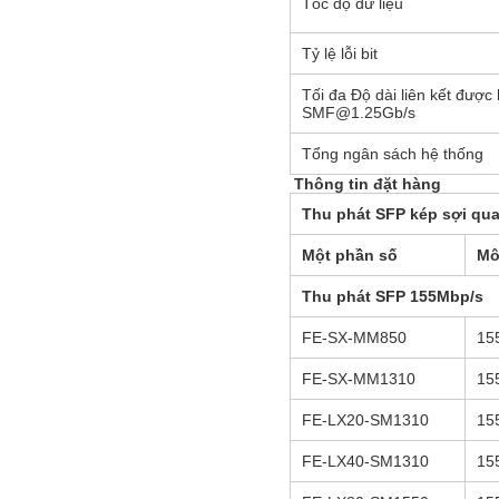
Tốc độ dữ liệu
Tỷ lệ lỗi bit
Tối đa Độ dài liên kết được
SMF@1.25Gb/s
Tổng ngân sách hệ thống
Thông tin đặt hàng
Thu phát
SFP kép sợi qu
Một phần số
Mô
Thu phát
SFP 155Mbp/s
FE-SX-MM850
15
FE-SX-MM1310
15
FE-LX20-SM1310
15
FE-LX40-SM1310
15