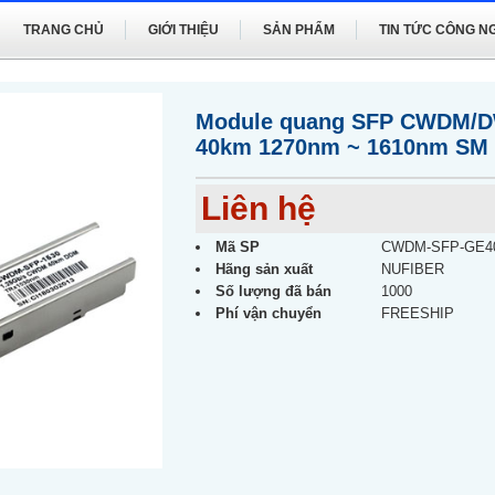
TRANG CHỦ
GIỚI THIỆU
SẢN PHẨM
TIN TỨC CÔNG N
Module quang SFP CWDM/
40km 1270nm ~ 1610nm SM
Liên hệ
Mã SP
CWDM-SFP-GE40
Hãng sản xuất
NUFIBER
Số lượng đã bán
1000
Phí vận chuyển
FREESHIP