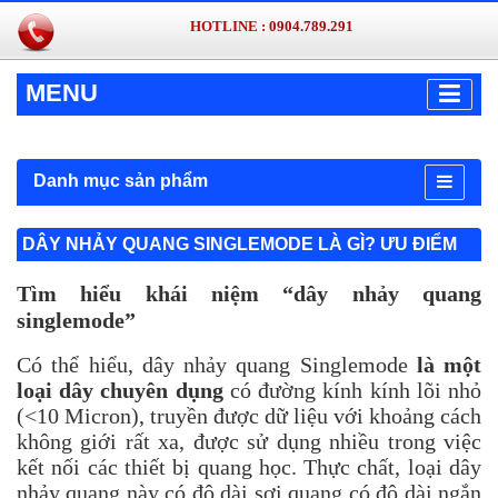
HOTLINE :
0904.789.291
MENU
Danh mục sản phẩm
DÂY NHẢY QUANG SINGLEMODE LÀ GÌ? ƯU ĐIỂM
Tìm hiểu khái niệm “dây nhảy quang
singlemode”
Có thể hiểu, dây nhảy quang Singlemode
là một
loại dây chuyên dụng
có đường kính kính lõi nhỏ
(<10 Micron), truyền được dữ liệu với khoảng cách
không giới rất xa, được sử dụng nhiều trong việc
kết nối các thiết bị quang học. Thực chất, loại dây
nhảy quang này có độ dài sợi quang có độ dài ngắn